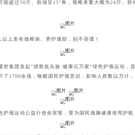
超过50斤。前倾呈15°角，颈椎承重大概为24斤。前倾
0人以上患有颈椎病。养护颈部，刻不容缓！
盛世集团发起“拯救低头族·健康亿万家”绿色护颈运动，
了1700余场，唤醒国民护颈意识，影响人群数以万计
色护颈运动公益行使命宣誓，誓为国民颈脑健康保驾护航