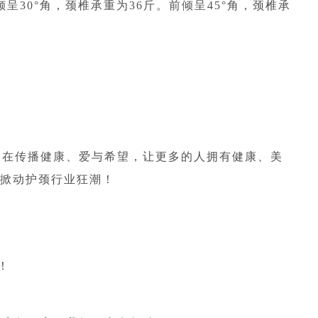
呈30°角，颈椎承重为36斤。前倾呈45°角，颈椎承
旨在传播健康、爱与希望，让更多的人拥有健康、美
，掀动护颈行业狂潮！
！