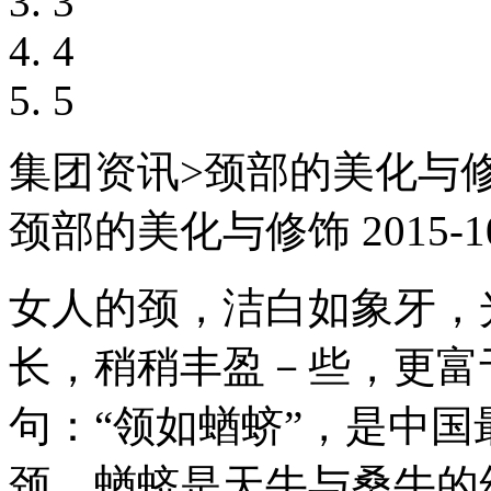
3
4
5
集团资讯
>
颈部的美化与
颈部的美化与修饰
2015-1
女人的颈，洁白如象牙，
长，稍稍丰盈－些，更富
句：“领如蝤蛴”，是中
颈，蝤蛴是天牛与桑牛的