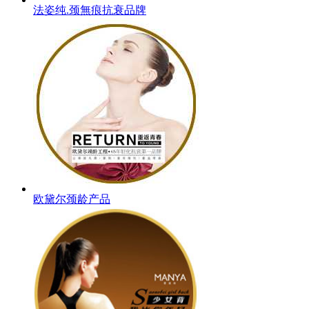
法姿纯.颈無痕抗衰品牌
欧黛尔颈龄产品